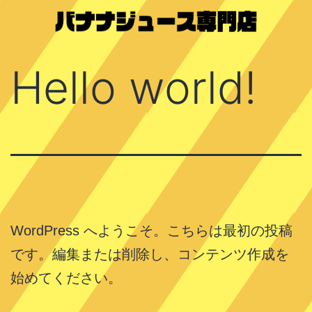
コ
ン
ま
テ
Hello world!
が
ン
り
ツ
DE
へ
バ
ス
ナ
キ
ナ
ッ
feat.
プ
WordPress へようこそ。こちらは最初の投稿
夢
です。編集または削除し、コンテンツ作成を
番
始めてください。
地