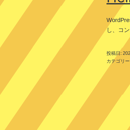
地
公
Word
式
し、コン
サ
イ
投稿日:
20
ト
カテゴリー