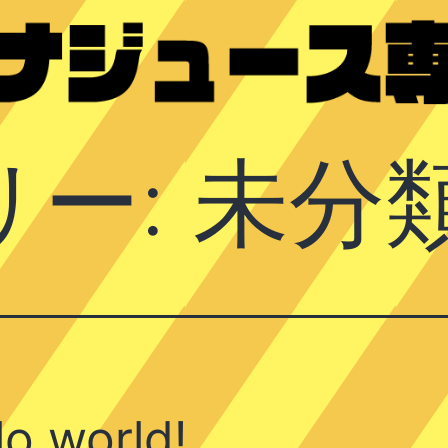
リー:
未分
lo world!