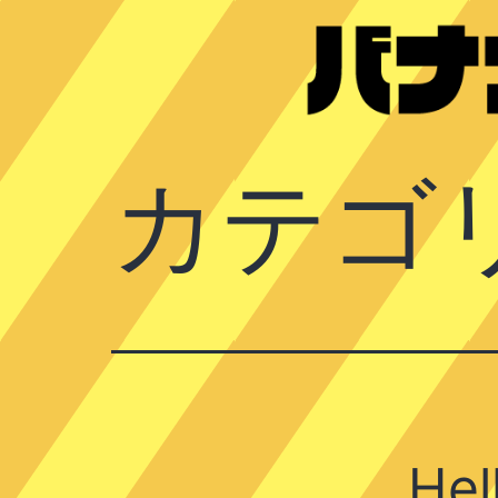
コ
ン
テ
ン
ま
ツ
カテゴ
が
へ
り
ス
DE
キ
バ
ッ
ナ
プ
ナ
feat.
夢
Hel
番